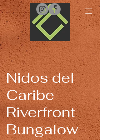
Nidos del
Caribe
Riverfront
Bungalow