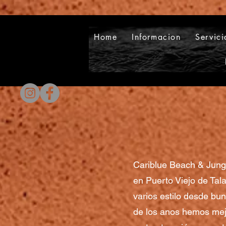
Home
Informacion
Servici
Cariblue Beach & Jungl
en Puerto Viejo de Tal
varios estilo desde bu
de los anos hemos mejo